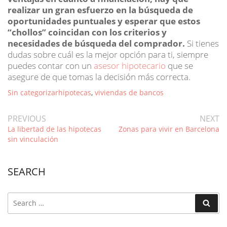
realizar un gran esfuerzo en la búsqueda de
oportunidades puntuales y esperar que estos
“chollos” coincidan con los criterios y
necesidades de búsqueda del comprador.
Si tienes
dudas sobre cuál es la mejor opción para ti, siempre
puedes contar con un
asesor hipotecario
que se
asegure de que tomas la decisión más correcta.
Categories
Tags
Sin categorizar
hipotecas
,
viviendas de bancos
Navegación
Previous
Ne
PREVIOUS
NEXT
Post
Po
La libertad de las hipotecas
Zonas para vivir en Barcelona
de
sin vinculación
entradas
SEARCH
Search
for:
Search