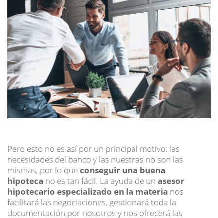
Pero esto no es así por un principal motivo: las
necesidades del banco y las nuestras no son las
mismas, por lo que
conseguir una buena
hipoteca
no es tan fácil. La ayuda de un
asesor
hipotecario especializado en la materia
nos
facilitará las negociaciones, gestionará toda la
documentación por nosotros y nos ofrecerá las