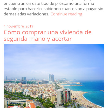
encuentran en este tipo de préstamo una forma
estable para hacerlo, sabiendo cuanto van a pagar sin
«¿Han
demasiadas variaciones.
Continue reading
tocado
fondo
Posted
4 noviembre, 2019
las
Cómo comprar una vivienda de
on
hipotecas
segunda mano y acertar
fijas?»