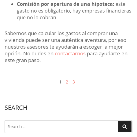
Comisión por apertura de una hipoteca:
este
gasto no es obligatorio, hay empresas financieras
que no lo cobran.
Sabemos que calcular los gastos al comprar una
vivienda puede ser una auténtica aventura, por eso
nuestros asesores te ayudarán a escoger la mejor
opción. No dudes en
contactarnos
para ayudarte en
este gran paso.
Paginación
Page
Page
Page
1
2
3
de
entradas
SEARCH
Search
for:
Search