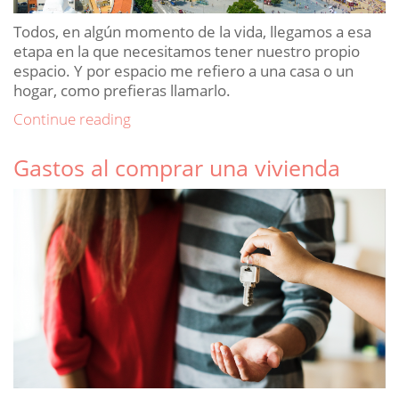
Todos, en algún momento de la vida, llegamos a esa
etapa en la que necesitamos tener nuestro propio
espacio. Y por espacio me refiero a una casa o un
hogar, como prefieras llamarlo.
«Cómo
Continue reading
comprar
una
Gastos al comprar una vivienda
Posted
vivienda
on
de
segunda
mano
y
acertar «