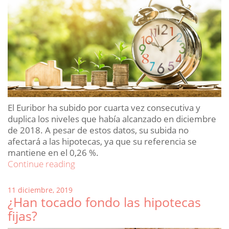
El Euribor ha subido por cuarta vez consecutiva y
duplica los niveles que había alcanzado en diciembre
de 2018. A pesar de estos datos, su subida no
afectará a las hipotecas, ya que su referencia se
mantiene en el 0,26 %.
«El
Continue reading
Euribor
cierra
Posted
11 diciembre, 2019
2019
¿Han tocado fondo las hipotecas
on
al
fijas?
alza