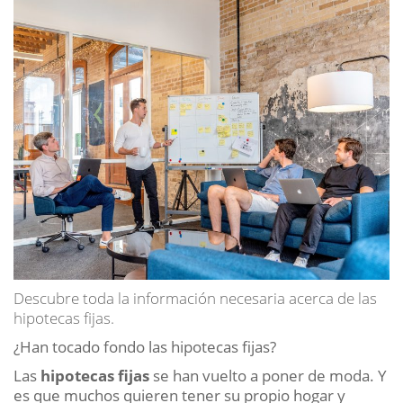
pero
mantiene
baratas
las
hipotecas»
Descubre toda la información necesaria acerca de las
hipotecas fijas.
¿Han tocado fondo las hipotecas fijas?
Las
hipotecas fijas
se han vuelto a poner de moda. Y
es que muchos quieren tener su propio hogar y