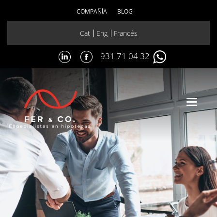
COMPAÑÍA
BLOG
Cat
Eng
Francés
931 71 04 32
Toggle
navigat